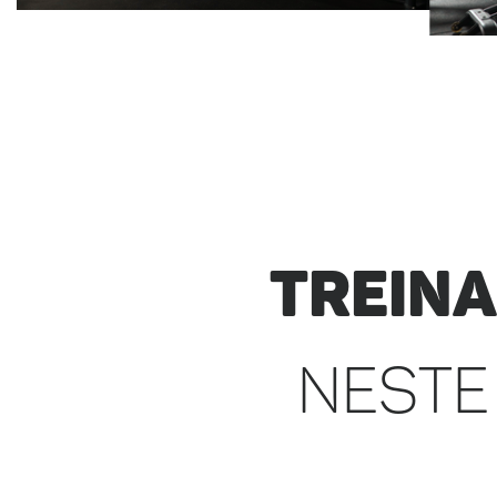
Trein
nest