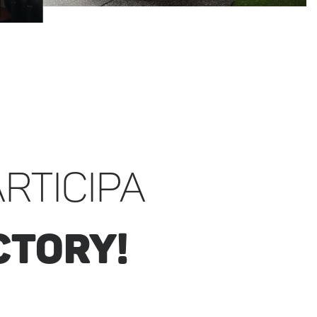
rticipa
ctory!