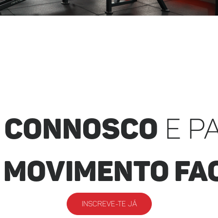
a Connosco
e pa
e
movimento fa
INSCREVE-TE JÁ