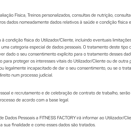
liação Física, Treinos personalizados, consultas de nutrição, consulta
ros dados nomeadamente dados relativos à saúde e condição física e 
à condição física do Utilizador/Cliente, incluindo eventuais limitações
am uma categoria especial de dados pessoais. O tratamento deste ti
e tiver dado o seu consentimento explícito para o tratamento desses da
o para proteger os interesses vitais do Utilizador/Cliente ou de outra 
ca ou legalmente incapacitado de dar o seu consentimento, ou se o tra
ireito num processo judicial.
essoal e recrutamento e de celebração de contrato de trabalho, serã
processo de acordo com a base legal.
de Dados Pessoais a FITNESS FACTORY irá informar ao Utilizador/Clie
 a sua finalidade e como esses dados são tratados.