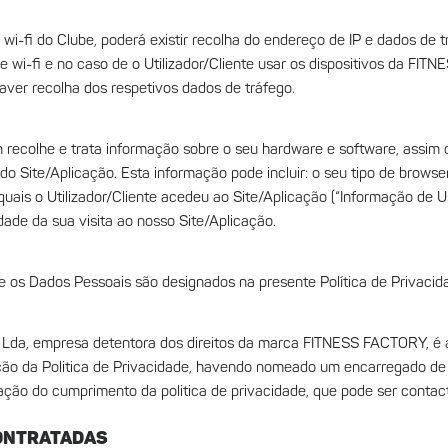
 wi-fi do Clube, poderá existir recolha do endereço de IP e dados de t
de wi-fi e no caso de o Utilizador/Cliente usar os dispositivos da FI
aver recolha dos respetivos dados de tráfego.
colhe e trata informação sobre o seu hardware e software, assim c
o do Site/Aplicação. Esta informação pode incluir: o seu tipo de brow
quais o Utilizador/Cliente acedeu ao Site/Aplicação (“Informação de U
ade da sua visita ao nosso Site/Aplicação.
e os Dados Pessoais são designados na presente Política de Privacid
 Lda, empresa detentora dos direitos da marca FITNESS FACTORY, é a
ção da Politica de Privacidade, havendo nomeado um encarregado de
ação do cumprimento da politica de privacidade, que pode ser contac
CONTRATADAS