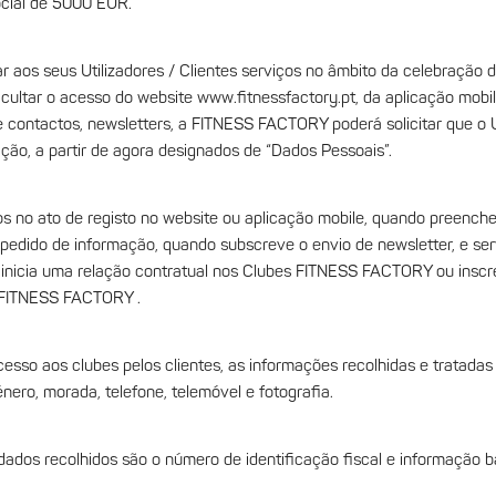
cial de 5000 EUR.
ar aos seus Utilizadores / Clientes serviços no âmbito da celebração 
ultar o acesso do website www.fitnessfactory.pt, da aplicação mobil
 contactos, newsletters, a FITNESS FACTORY poderá solicitar que o Ut
ção, a partir de agora designados de “Dados Pessoais”.
os no ato de registo no website ou aplicação mobile, quando preench
pedido de informação, quando subscreve o envio de newsletter, e ser
 inicia uma relação contratual nos Clubes FITNESS FACTORY ou insc
s FITNESS FACTORY .
cesso aos clubes pelos clientes, as informações recolhidas e tratada
ero, morada, telefone, telemóvel e fotografia.
 dados recolhidos são o número de identificação fiscal e informação