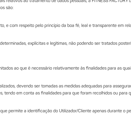
erais relativos ao tratamento de dados pessoais, a FITNESS FACTORY
dos são:
to, e com respeito pelo princípio da boa fé, leal e transparente em rel
s determinadas, explícitas e legítimas, não podendo ser tratados pos
mitados ao que é necessário relativamente às finalidades para as quai
tualizados, devendo ser tomadas as medidas adequadas para assegura
s, tendo em conta as finalidades para que foram recolhidos ou para 
ue permite a identificação do Utilizador/Cliente apenas durante o pe