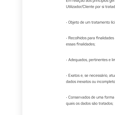
Em relação aos princípios g
Utilizador/Cliente por si trata
• Objeto de um tratamento líci
• Recolhidos para finalidade
essas finalidades;
• Adequados, pertinentes e li
• Exatos e, se necessário, a
dados inexatos ou incompleto
• Conservados de uma forma q
quais os dados são tratados;