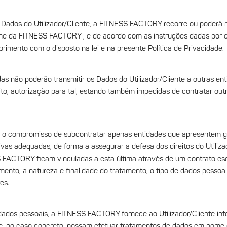
Dados do Utilizador/Cliente, a FITNESS FACTORY recorre ou poderá rec
me da FITNESS FACTORY , e de acordo com as instruções dadas por 
primento com o disposto na lei e na presente Política de Privacidade.
as não poderão transmitir os Dados do Utilizador/Cliente a outras
ito, autorização para tal, estando também impedidas de contratar out
 compromisso de subcontratar apenas entidades que apresentem gar
vas adequadas, de forma a assegurar a defesa dos direitos do Utiliza
 FACTORY ficam vinculadas a esta última através de um contrato esc
mento, a natureza e finalidade do tratamento, o tipo de dados pessoai
es.
dos pessoais, a FITNESS FACTORY fornece ao Utilizador/Cliente inf
e, no caso concreto, possam efetuar tratamentos de dados em nom