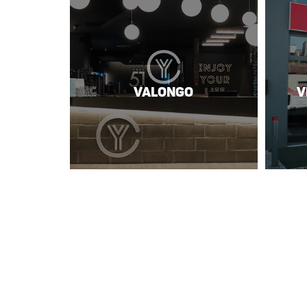
Valongo
V