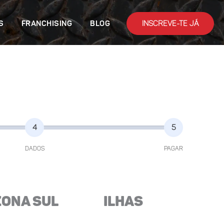
INSCREVE-TE JÁ
S
FRANCHISING
BLOG
4
5
DADOS
PAGAR
Zona Sul
Ilhas