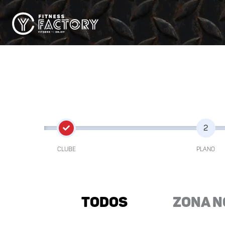
1
2
CLUBE
PLANO
Todos
Zona N