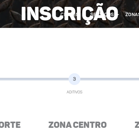
INSCRIÇÃO
CLUBES
SERVIÇOS
ZONA
3
ADITIVOS
orte
Zona Centro