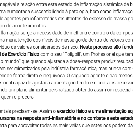
negável a relação entre este estado de inflamação sistémica de b
ma aumentada susceptibilidade à patologia, bem como inflamaçõe
e agentes pró inflamatórios resultantes do excesso de massa g
ipo de acontecimentos.
flamação surge a necessidade de melhoria e controlo da composi
na manutenção dos níveis de massa gorda dentro de valores con
víduo de valores considerados de risco.
Neste processo são fund
 de Exercício Físico
com o seu “
Pollypill
”, um Profissional que te
o mundo” que quando ajustada a dose-resposta produz resultad
am ser mimetizados pela indústria farmacêutica, mas nunca com
erir de forma direta e inequívoca. O segundo agente e não menos
ssional capaz de ajustar a alimentação tendo em conta as necessi
endo um plano alimentar persnalizado obtendo assim um especial 
e quem o procura.
tais precisam-se! Assim o
exercício físico e uma alimentação 
rsores na resposta anti-inflamatória e no combate a este estad
rta para aproveitar todas as mais valias que estes nos podem dar