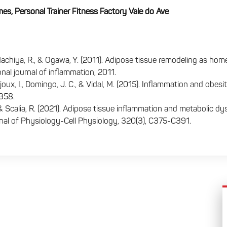
mes, Personal Trainer Fitness Factory Vale do Ave
 Hachiya, R., & Ogawa, Y. (2011). Adipose tissue remodeling as hom
onal journal of inflammation
,
2011
.
Sajoux, I., Domingo, J. C., & Vidal, M. (2015). Inflammation and obes
358.
., & Scalia, R. (2021). Adipose tissue inflammation and metabolic dy
al of Physiology-Cell Physiology
,
320
(3), C375-C391.