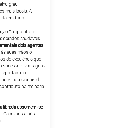
aixo grau
s mais locais. A
orda em tudo
ção ‘’corporal, um
siderados saudáveis
amentais dois agentes
m às suas mãos o
os de excelência que
 o sucesso e vantagens
 importante o
dades nutricionais de
contributo na melhoria
equilibrada assumem-se
o.
Cabe-nos a nós
.