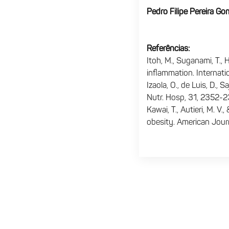
Pedro Filipe Pereira Go
Referências:
Itoh, M., Suganami, T.,
inflammation.
Internati
Izaola, O., de Luis, D., 
Nutr.
Hosp
,
31
, 2352-2
Kawai, T., Autieri, M. V
obesity.
American Journ