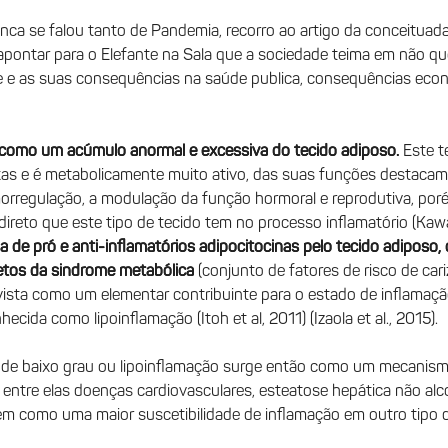
a se falou tanto de Pandemia, recorro ao artigo da conceituada r
pontar para o Elefante na Sala que a sociedade teima em não quer
 e as suas consequências na saúde publica, consequências econ
 como um acúmulo anormal e excessiva do tecido adiposo.
Este t
exas e é metabolicamente muito ativo, das suas funções destac
rmorregulação, a modulação da função hormoral e reprodutiva, por
 direto que este tipo de tecido tem no processo inflamatório (Kawa
 de pró e anti-inflamatórios adipocitocinas pelo tecido adiposo, 
petos da sindrome metabólica
(conjunto de fatores de risco de car
vista como um elementar contribuinte para o estado de inflamaçã
cida como lipoinflamação (Itoh et al, 2011) (Izaola et al., 2015).
 de baixo grau ou lipoinflamação surge então como um mecanismo
, entre elas doenças cardiovasculares, esteatose hepática não al
bem como uma maior suscetibilidade de inflamação em outro tipo d