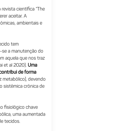
evista científica “The
er aceitar. A
ómicas, ambientais e
ecido tem
am-se a manutenção do
ém aquela que nos traz
i et al 2020).
Uma
contribui de forma
iz metabólico), devendo
o sistémica crónica de
 fisiológico chave
coólica, uma aumentada
e tecidos.