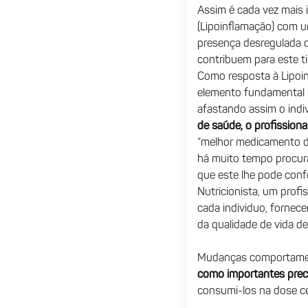
Assim é cada vez mais i
(Lipoinflamação) com u
presença desregulada d
contribuem para este t
Como resposta à Lipoin
elemento fundamental 
afastando assim o indi
de saúde, o profissional
“melhor medicamento d
há muito tempo procur
que este lhe pode conf
Nutricionista, um profi
cada individuo, fornec
da qualidade de vida d
Mudanças comportamen
como importantes precu
consumi-los na dose ce