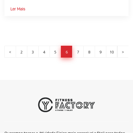
fazer o que sempre...
Ler Mais
<
2
3
4
5
6
7
8
9
10
>